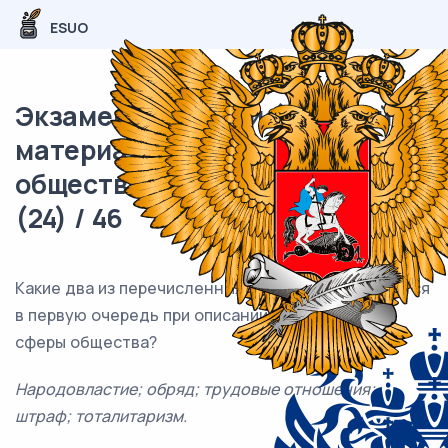
ESUO
Экзаменационный (типовой)
материал ОГЭ /
обществознание / 01 задания
(24) / 46
Какие два из перечисленных понятий используются
в первую очередь при описании политической
сферы общества?
Народовластие; обряд; трудовые отношения;
штраф; тоталитаризм.