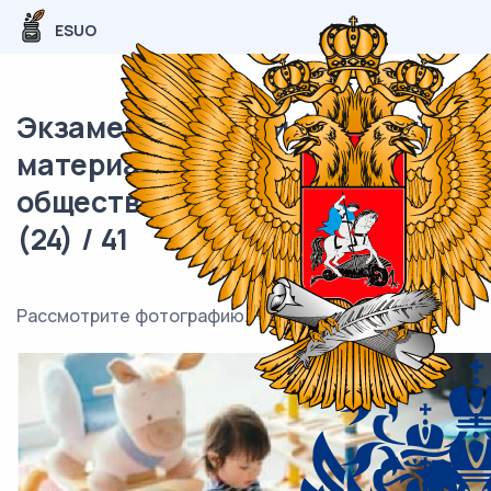
ESUO
Экзаменационный (типовой)
материал ОГЭ /
обществознание / 05 задания
(24) / 41
Рассмотрите фотографию.