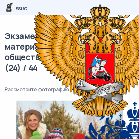
ESUO
Экзаменационный (типовой)
материал ОГЭ /
обществознание / 05 задания
(24) / 44
Рассмотрите фотографию.