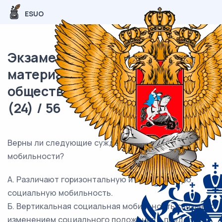
ESUO
Экзаменационный (типовой)
материал ОГЭ /
обществознание / 11 задания
(24) / 56
Верны ли следующие суждения о социальной
мобильности?
А. Различают горизонтальную и вертикальную
социальную мобильность.
Б. Вертикальная социальная мобильность связана с
изменением социального положения в пределах