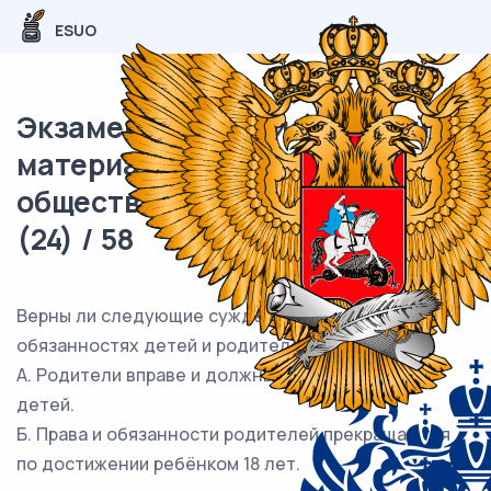
ESUO
Экзаменационный (типовой)
материал ОГЭ /
обществознание / 18 задания
(24) / 58
Верны ли следующие суждения о правах и
обязанностях детей и родителей?
А. Родители вправе и должны защищать своих
детей.
Б. Права и обязанности родителей прекращаются
по достижении ребёнком 18 лет.