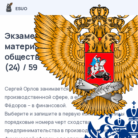
ESUO
Экзаменационный (типовой)
материал ОГЭ /
обществознание / 19 задания
(24) / 59
Сергей Орлов занимается предпринимательством в
производственной сфере, а его друг Александр
Фёдоров – в финансовой.
Выберите и запишите в первую колонку таблицы
порядковые номера черт сходства
предпринимательства в производственной и в