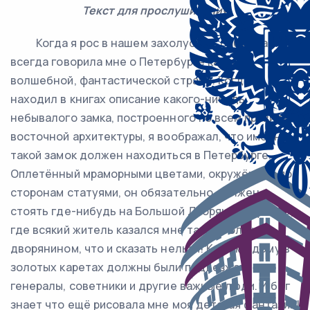
Текст для прослушивания
Когда я рос в нашем захолустье, бабушка
всегда говорила мне о Петербурге как о
волшебной, фантастической стране. Когда я
находил в книгах описание какого-нибудь
небывалого замка, построенного по всем правилам
восточной архитектуры, я воображал, что именно
такой замок должен находиться в Петербурге.
Оплетённый мраморными цветами, окружённый по
сторонам статуями, он обязательно должен
стоять где-нибудь на Большой Дворянской улице,
где всякий житель казался мне таким большим
дворянином, что и сказать нельзя! К этому дому в
золотых каретах должны были подъезжать
генералы, советники и другие важные люди. И бог
знает что ещё рисовала мне моя детская фантазия!