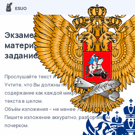
ESUO
Экзаменационный (типовой)
материал ОГЭ / Русский / 01
задание (24) / 96
Прослушайте текст и напишите сжатое изложение.
Учтите, что Вы должны передать главное
содержание как каждой микротемы, так и всего
текста в целом.
Объём изложения – не менее 70 слов.
Пишите изложение аккуратно, разборчивым
почерком.