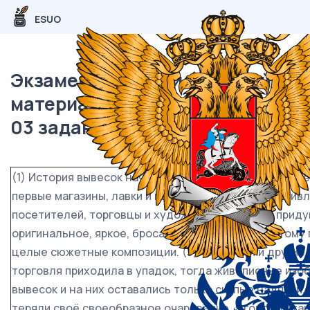
ESUO
Экзаменационный (типовой)
материал ОГЭ / Русский / 02-
03 задание / 18
(1) История вывесок началась давным-давно, в то вре
первые магазины, лавки и мастерские. (2)Чтобы прив
посетителей, торговцы и художники старались прид
оригинальное, яркое, бросающееся в глаза, а потому
целые сюжетные композиции. (3)Но бывали и другие 
торговля приходила в упадок, тогда живописные изо
вывесок и на них оставались только скупые надписи.
теряли своё своеобразное очарование, а города ста