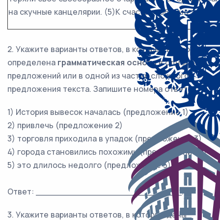
на скучные канцелярии. (5)К счастью, обычно это дл
2. Укажите варианты ответов, в которых верно
определена
грамматическая основа
в одном из
предложений или в одной из частей сложного
предложения текста. Запишите номера ответов.
1) История вывесок началась (предложение 1)
2) привлечь (предложение 2)
3) торговля приходила в упадок (предложение 3)
4) города становились похожими (предложение 4)
5) это длилось недолго (предложение 5)
Ответ: ___________________________.
3. Укажите варианты ответов, в которых даны