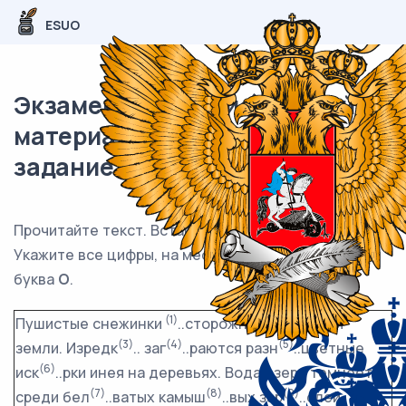
ESUO
Экзаменационный (типовой)
материал ОГЭ / Русский / 07
задание (24) / 04
Прочитайте текст. Вставьте пропущенные буквы.
Укажите все цифры, на месте которых пишется
буква
О
.
(1)
(2)
Пушистые снежинки
..сторожно к
..саются
(3)
(4)
(5)
земли. Изредк
.. заг
..раются разн
..цветные
(6)
иск
..рки инея на деревьях. Вода озера темнеет
(7)
(8)
(9)
среди бел
..ватых камыш
..вых зар
..слей.