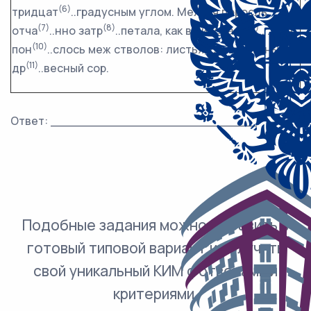
(6)
тридцат
..градусным углом. Мелкая поросль
(7)
(8)
(9)
отча
..нно затр
..петала, как в лихорадк
.. . Всё
(10)
пон
..слось меж стволов: листья, сучья, разный
(11)
др
..весный сор.
Ответ: ___________________________.
Подобные задания можно добавить в
готовый типовой вариант и получить
свой уникальный КИМ с ответами и
критериями.