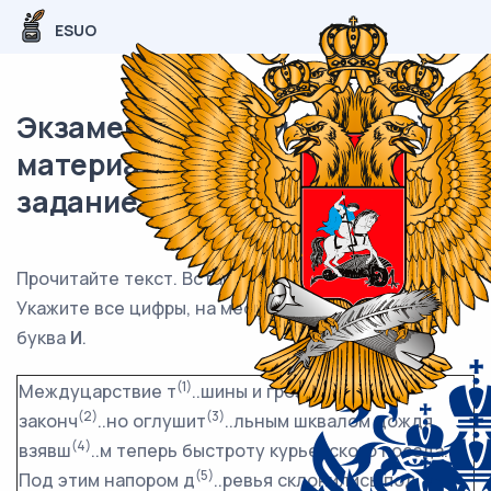
ESUO
Экзаменационный (типовой)
материал ОГЭ / Русский / 07
задание (24) / 12
Прочитайте текст. Вставьте пропущенные буквы.
Укажите все цифры, на месте которых пишется
буква
И
.
(1)
Междуцарствие т
..шины и грозы было
(2)
(3)
законч
..но оглушит
..льным шквалом дождя,
(4)
взявш
..м теперь быстроту курьерского поезда.
(5)
Под этим напором д
..ревья склонились под