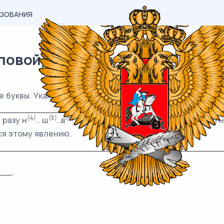
АЗОВАНИЯ
вой) материал ОГЭ / Русский 
 буквы. Укажите все цифры, на месте которых пишется
(4)
(5)
(6)
. разу н
.. ш
..в
..льнулся. И сколько я н
.. смотрел 
(7)
ься этому явлению.
__.