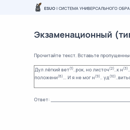
ESUO
| СИСТЕМА УНИВЕРСАЛЬНОГО ОБР
Экзаменационный (типо
Прочитайте текст. Вставьте пропущенные
(1)
(2)
(3)
Дул лёгкий вет
..рок, но листоч
..к н
.
(8)
(9)
(10)
положени
... И я не мог н
.. уд
..вит
Ответ: _________________________