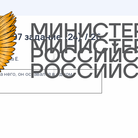
/ 07 задание (24) / 26
 буква
Е
.
на него, он оставался в одном