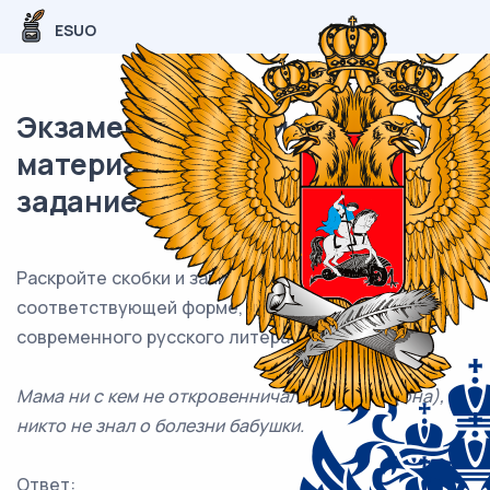
ESUO
Экзаменационный (типовой)
материал ОГЭ / Русский / 08
задание (24) / 04
Раскройте скобки и запишите слово
«она
»
в
соответствующей форме, соблюдая нормы
современного русского литературного языка.
Мама ни с кем не откровенничала, и, кроме (она),
никто не знал о болезни бабушки.
Ответ: ___________________________.