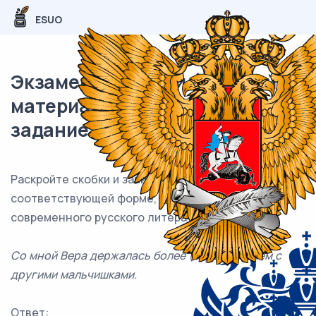
ESUO
Экзаменационный (типовой)
материал ОГЭ / Русский / 08
задание (24) / 12
Раскройте скобки и запишите слово
«скромно»
в
соответствующей форме, соблюдая нормы
современного русского литературного языка.
Со мной Вера держалась более (скромно), чем с
другими мальчишками.
Ответ: ___________________________.