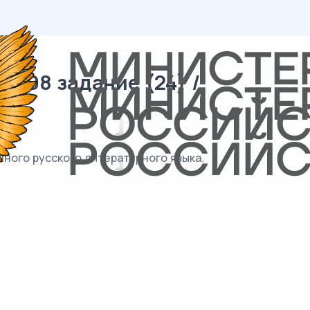
/ 08 задание (24) /
ного русского литературного языка.