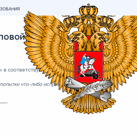
АЗОВАНИЯ
вой) материал ОГЭ / Русский 
» в соответствующей форме, соблюдая нормы современ
попытки что-либо исправить.
__.