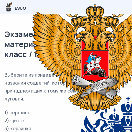
ESUO
Экзаменационный (типовой)
материал ВПР / Биология / 7
класс / 14 задание (25) / 01
Выберите из приведённого ниже списка все
названия соцветий, которые могут быть у растений,
принадлежащих к тому же семейству, что и Чина
луговая.
1) серёжка
2) щиток
3) корзинка