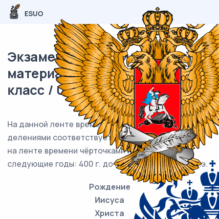
ESUO
Экзаменационный (типовой)
материал ВПР / История / 5
класс / 01 задание (25) / 12
На данной ленте времени каждый отрезок между
делениями соответствует одному веку. Отметьте
на ленте времени чёрточками и подпишите
следующие годы: 400 г. до н.э., 200 г. н.э., 190 г. н.э.
Рождение
Иисуса
Христа