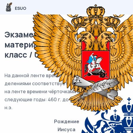
ESUO
Экзаменационный (типовой)
материал ВПР / История / 5
класс / 01 задание (25) / 18
На данной ленте времени каждый отрезок между
делениями соответствует одному веку. Отметьте
на ленте времени чёрточками и подпишите
следующие годы: 460 г. до н.э., 280 г. до н.э., 410 г.
н.э.
Рождение
Иисуса