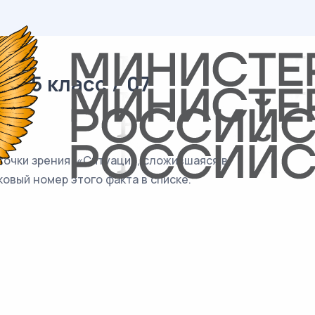
/ 5 класс / 07
очки зрения: «Ситуация, сложившаяся в
овый номер этого факта в списке.