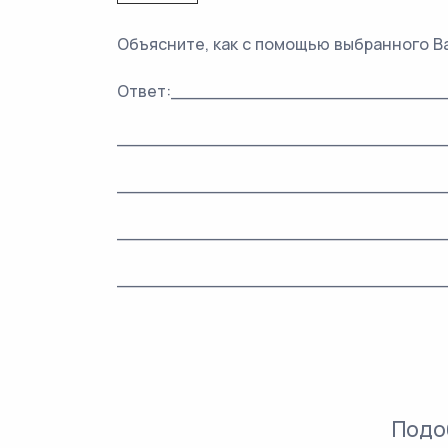
Объясните, как с помощью выбранного В
Ответ:________________________
______________________________
______________________________
______________________________
______________________________
Подо