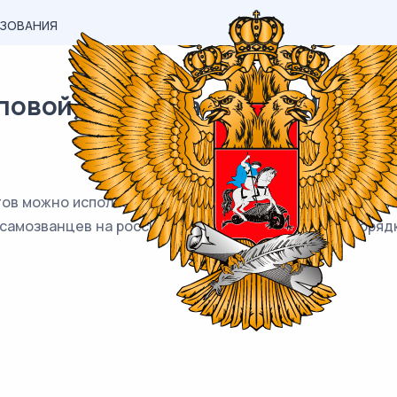
АЗОВАНИЯ
вой) материал ВПР / История 
тов можно использовать для аргументации следующей т
 самозванцев на российском престоле»? Укажите порядк