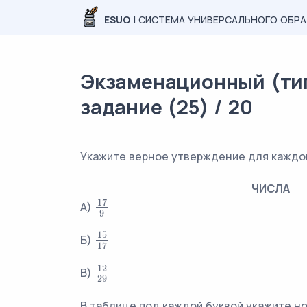
ESUO
| СИСТЕМА УНИВЕРСАЛЬНОГО ОБР
Экзаменационный (тип
задание (25) / 20
Укажите верное утверждение для каждо
ЧИСЛА
17
А)
17
9
9
15
Б)
15
17
17
12
В)
12
29
29
В таблице под каждой буквой укажите н