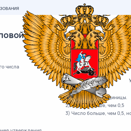
АЗОВАНИЯ
овой) материал ВПР / Математи
го числа
1) Число больше единицы.
2) Число меньше, чем 0,5
3) Число больше, чем 0,5, н
омер утверждения.