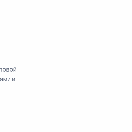
повой
ами и