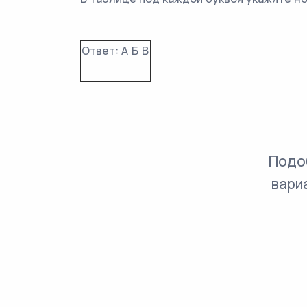
Ответ:
А
Б
В
Подо
вари