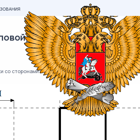
АЗОВАНИЯ
овой) материал ВПР / Математи
 со сторонами 4 см и 6 см. От точки А к точке В прове