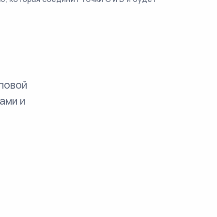
повой
ами и