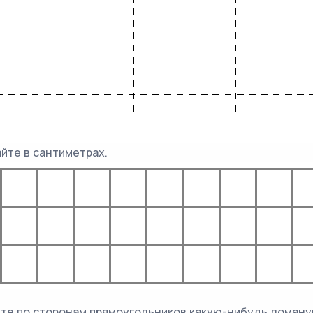
айте в сантиметрах.
тите по сторонам прямоугольников какую-нибудь ломаную