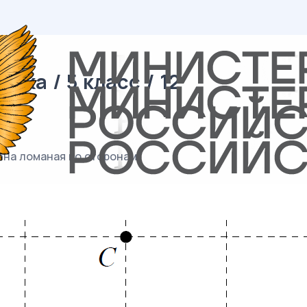
ка / 5 класс / 12
дена ломаная по сторонам