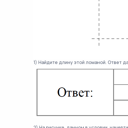
1) Найдите длину этой ломаной. Ответ д
2) На рисунке, данном в условии, начер