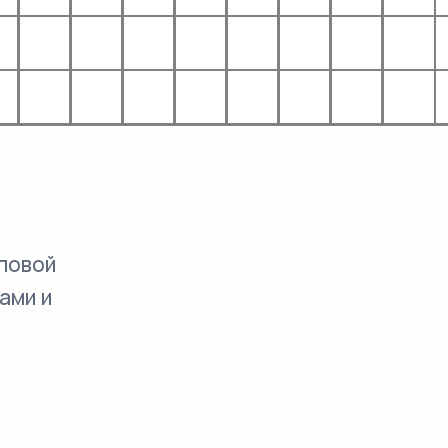
повой
ами и