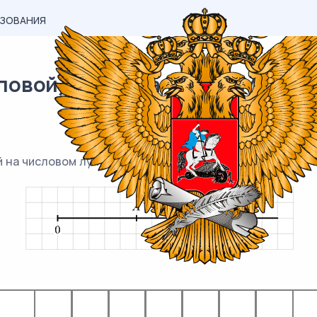
АЗОВАНИЯ
овой) материал ВПР / Математи
 на числовом луче.