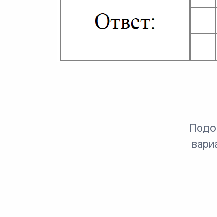
Подо
вари