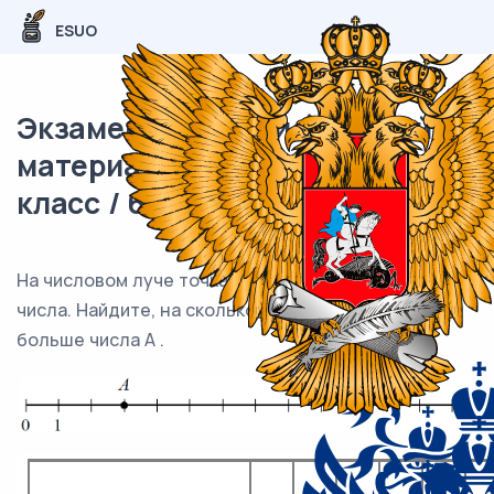
ESUO
Экзаменационный (типовой)
материал ВПР / Математика / 5
класс / 6 задание (25) / 15
На числовом луче точками А и В отмечены два
числа. Найдите, на сколько число В
больше числа А .