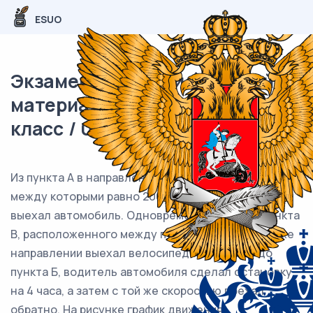
ESUO
Экзаменационный (типовой)
материал ВПР / Математика / 7
класс / 09 задание (25) / 11
Из пункта А в направлении пункта Б, расстояние
между которыми равно 200 км, в 6 часов утра
выехал автомобиль. Одновременно с ним из пункта
В, расположенного между пунктами А и Б, в том же
направлении выехал велосипедист. Доехав до
пункта Б, водитель автомобиля сделал остановку
на 4 часа, а затем с той же скоростью поехал
обратно. На рисунке график движения