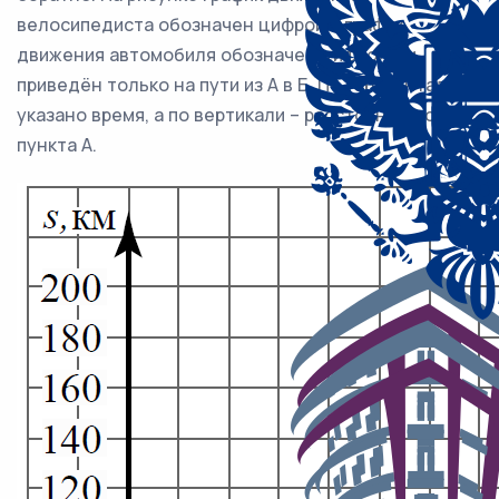
велосипедиста обозначен цифрой 1, график
движения автомобиля обозначен цифрой 2 и
приведён только на пути из А в Б. По горизонтали
указано время, а по вертикали – расстояние до
пункта А.