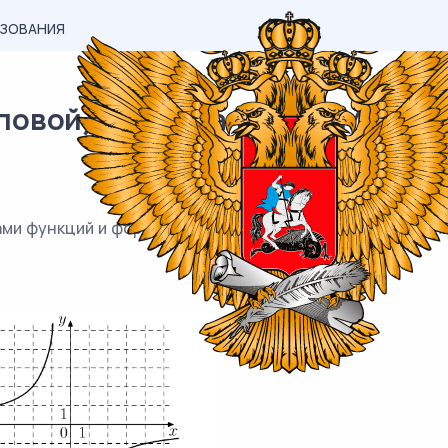
АЗОВАНИЯ
овой) материал ВПР / Математи
ми функций и формулами, которые задают эти функции.