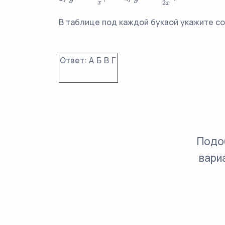
2
x
x
В таблице под каждой буквой укажите с
Ответ:
А
Б
В
Г
Подо
вари