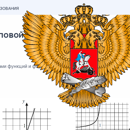
АЗОВАНИЯ
овой) материал ВПР / Математи
ми функций и формулами, которые задают эти