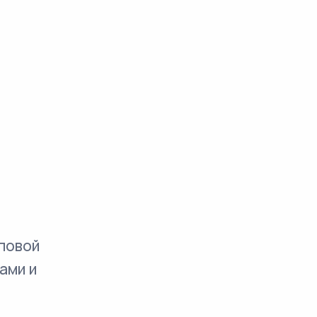
повой
ами и