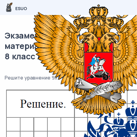
ESUO
Экзаменационный (типовой)
материал ВПР / Математика /
8 класс / 13 задание (25) / 08
2
2
Решите уравнение 9x
+ 6x + 1 = (2x − 3)
.