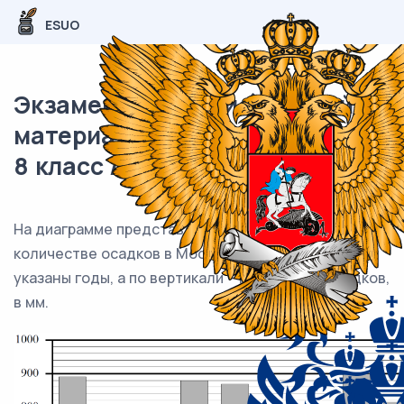
ESUO
Экзаменационный (типовой)
материал ВПР / Математика /
8 класс / 14 задание (25) / 01
На диаграмме представлены данные о годовом
количестве осадков в Москве. По горизонтали
указаны годы, а по вертикали – количество осадков,
в мм.