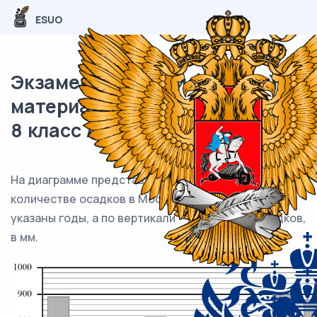
ESUO
Экзаменационный (типовой)
материал ВПР / Математика /
8 класс / 14 задание (25) / 06
На диаграмме представлены данные о годовом
количестве осадков в Москве. По горизонтали
указаны годы, а по вертикали – количество осадков,
в мм.