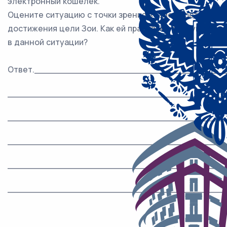
электронный кошелёк.
Оцените ситуацию с точки зрения возможности
достижения цели Зои. Как ей правильно поступить
в данной ситуации?
Ответ.__________________________________
_______________________________________
_______________________________________
_______________________________________
_______________________________________
_______________________________________