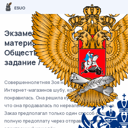
ESUO
Экзаменационный (типовой)
материал ВПР /
Обществознание / 8 класс / 08
задание / 104
Совершеннолетняя Зоя нашла в одном из
Интернет-магазинов шубу, которая ей очень
понравилась. Она решила купить шубу, тем более,
что она продавалась по нереально низкой цене.
Заказ предполагал только один способ оплаты:
полную предоплату через отправку денег на