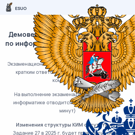
ESUO
Демоверсия и изменения ЕГЭ 2025
по информатике от ФИПИ (задания и
ответы)
Экзаменационная работа состоит из 27 заданий с
кратким ответом, выполняемых с помощью
компьютера.
На выполнение экзаменационной работы по
информатике отводится 3 часа 55 минут (235
минут)
Изменения структуры КИМ отсутствуют.
Задание 27 в 2025 г. будет проверять умение