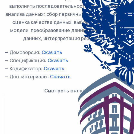
выполнять последовательность решения задач
анализа данных: сбор первичных данных, очистка и
оценка качества данных, выбор и построение
модели, преобразование данных, визуализация
данных, интерпретация результатов
— Демоверсия:
Скачать
— Спецификация:
Скачать
— Кодификатор:
Скачать
— Доп. материалы:
Скачать
Смотреть онлайн