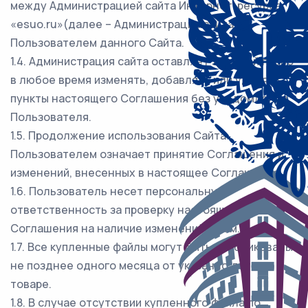
между Администрацией сайта Интернет-ресурса
«esuo.ru»(далее – Администрация сайта) и
Пользователем данного Сайта.
1.4. Администрация сайта оставляет за собой право
в любое время изменять, добавлять или удалять
пункты настоящего Соглашения без уведомления
Пользователя.
1.5. Продолжение использования Сайта
Пользователем означает принятие Соглашения и
изменений, внесенных в настоящее Соглашение.
1.6. Пользователь несет персональную
ответственность за проверку настоящего
Соглашения на наличие изменений в нем.
1.7. Все купленные файлы могут быть опубликованы
не позднее одного месяца от указанно даты на
товаре.
1.8. В случае отсутствии купленного файла по