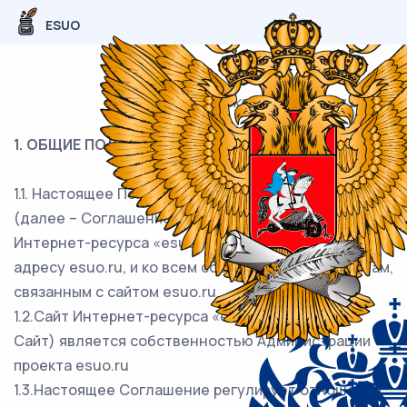
ESUO
г. Москва «01» января 2023г.
1. ОБЩИЕ ПОЛОЖЕНИЯ
1.1. Настоящее Пользовательское соглашение
(далее – Соглашение) относится к сайту
Интернет-ресурса «esuo.ru», расположенному по
адресу esuo.ru, и ко всем соответствующим сайтам,
связанным с сайтом esuo.ru
1.2.Сайт Интернет-ресурса «esuo.ru» (далее –
Сайт) является собственностью Администрации
проекта esuo.ru
1.3.Настоящее Соглашение регулирует отношения