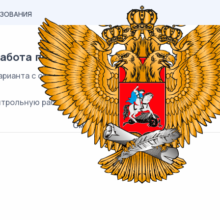
АЗОВАНИЯ
абота по физике на тему: «Тепловые явл
арианта с ответами. На выполнение работы отводится 40
включает 8 заданий.
нтрольную работу по физике на тему: «Тепловые явлен
Смотреть онлайн