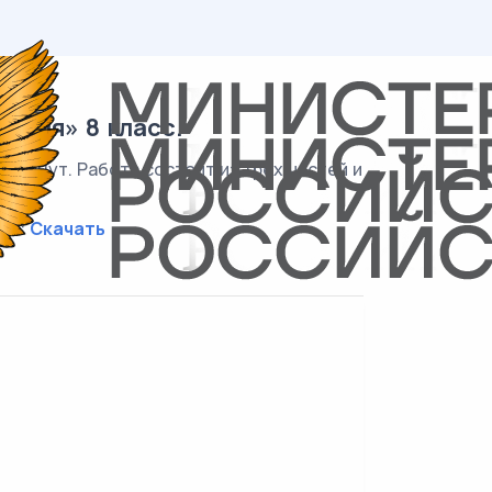
ения» 8 класс.
 минут. Работа состоит из трёх частей и
ия»:
Скачать