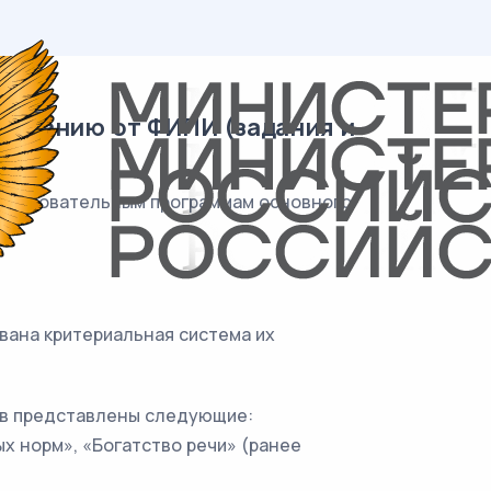
дованию от ФИПИ (задания и
образовательным программам основного
вана критериальная система их
иев представлены следующие:
 норм», «Богатство речи» (ранее