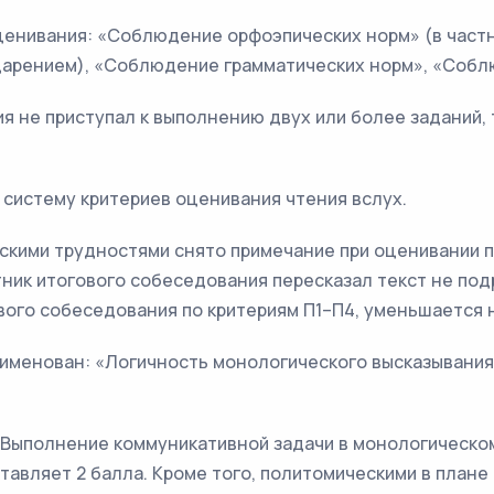
ценивания: «Соблюдение орфоэпических норм» (в част
ударением), «Соблюдение грамматических норм», «Соб
ия не приступал к выполнению двух или более заданий,
 систему критериев оценивания чтения вслух.
ческими трудностями снято примечание при оценивании 
тник итогового собеседования пересказал текст не под
вого собеседования по критериям П1–П4, уменьшается н
еименован: «Логичность монологического высказывания»
(«Выполнение коммуникативной задачи в монологическо
тавляет 2 балла. Кроме того, политомическими в план