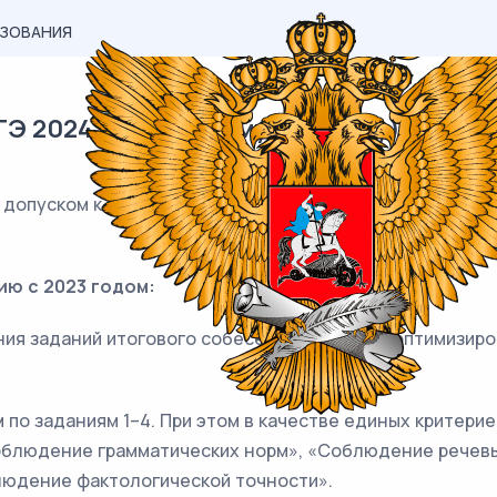
АЗОВАНИЯ
Э 2024 по итоговому (устному) собесе
ответы)
 допуском к государственной итоговой аттестации по 
общего образования.
ию с 2023 годом:
ния заданий итогового собеседования была оптимизиро
м по заданиям 1–4. При этом в качестве единых критер
блюдение грамматических норм», «Соблюдение речевых
людение фактологической точности».