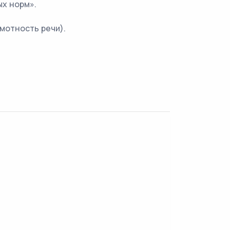
х норм».
амотность речи).