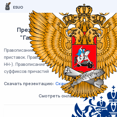
ESUO
Презентация к уроку физики
"Газовые законы" 10 класс
Правописание корней. Правописание
приставок. Правописание суффиксов (кроме -Н-/-
НН-). Пра­во­пи­са­ние личных окон­ча­ний глаголов и
суф­фик­сов причастий
Скачать презентацию:
Скачать
Смотреть онлайн