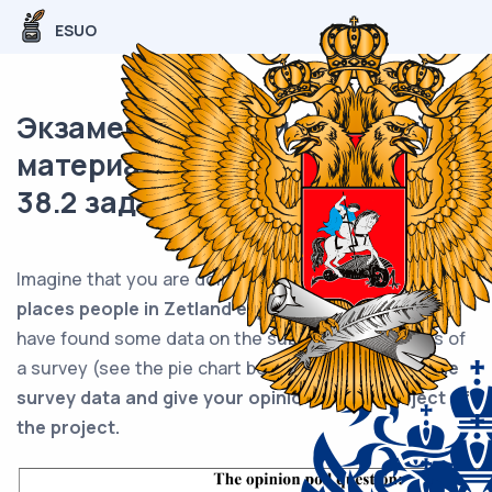
ESUO
Экзаменационный (типовой)
материал ЕГЭ / Английский /
38.2 задание (24) / 44
Imaginе that you arе doing a projеct on
the kinds of
places people in Zetland enjoy travelling to.
You
have found some data on the subject – the results оf
a survey (see the pie chart below).
Comment on the
survey data and give your opinion on the subject of
the project.