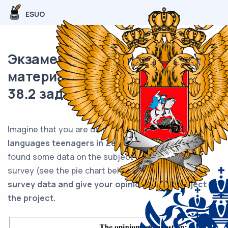
ESUO
Экзаменационный (типовой)
материал ЕГЭ / Английский /
38.2 задание (24) / 45
Imaginе that you arе doing a projеct on
the foreign
languages teenagers in Zetland study.
You have
found some data on the subject – the results оf a
survey (see the pie chart below).
Comment on the
survey data and give your opinion on the subject of
the project.