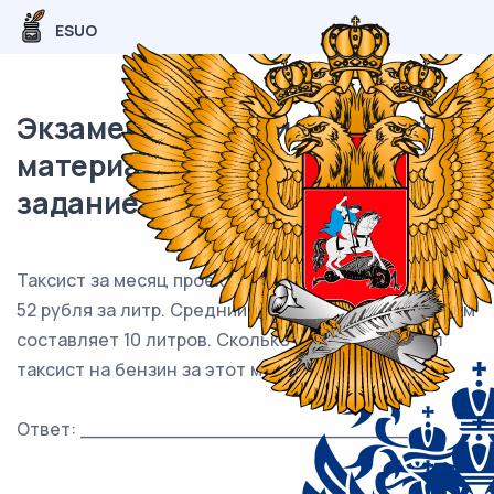
ESUO
Экзаменационный (типовой)
материал ЕГЭ / База / 01
задание (24) / 292
Таксист за месяц проехал 9000 км. Цена бензина —
52 рубля за литр. Средний расход бензина на 100 км
составляет 10 литров. Сколько рублей потратил
таксист на бензин за этот месяц?
Ответ: ___________________________.