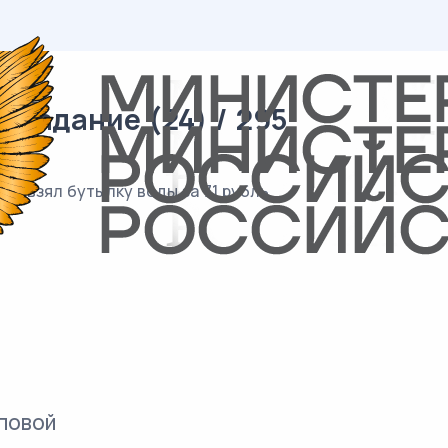
 задание (24) / 295
 и взял бутылку воды за 71 рубль.
повой