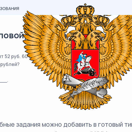
АЗОВАНИЯ
вой) материал ЕГЭ / База / 01
 52 руб. 60 коп. Водитель залил в бак 20 литров бензина
 рублей?
__.
бные задания можно добавить в готовый ти