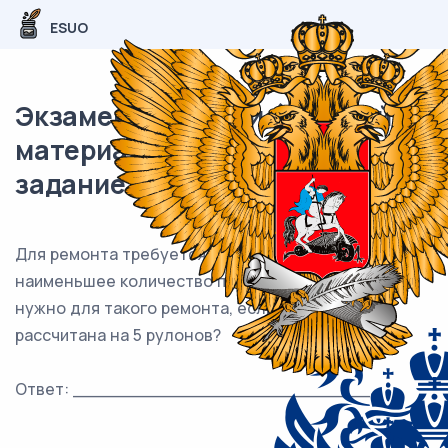
ESUO
Экзаменационный (типовой)
материал ЕГЭ / База / 01
задание (24) / 310
Для ремонта требуется 57 рулонов обоев. Какое
наименьшее количество пачек обойного клея
нужно для такого ремонта, если 1 пачка клея
рассчитана на 5 рулонов?
Ответ: ___________________________.