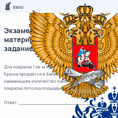
ESUO
Экзаменационный (типовой)
материал ЕГЭ / База / 01
задание (24) / 313
Для покраски 1 кв. м потолка требуется 150 г краски.
Краска продаётся в банках по 2,5 кг. Какое
наименьшее количество банок краски нужно для
покраски потолка площадью 41 кв. м?
Ответ: ___________________________.