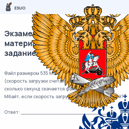
ESUO
Экзаменационный (типовой)
материал ЕГЭ / База / 01
задание (24) / 326
Файл размером 535 Мбайт скачался за 107 секунд
(скорость загрузки считайте постоянной). За
сколько секунд скачается файл размером 120
Мбайт, если скорость загрузки останется прежней?
Ответ: ___________________________.