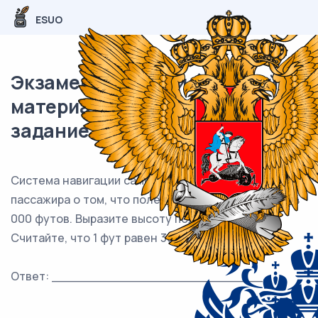
ESUO
Экзаменационный (типовой)
материал ЕГЭ / База / 01
задание (24) / 327
Система навигации самолёта информирует
пассажира о том, что полёт проходит на высоте 24
000 футов. Выразите высоту полёта в метрах.
Считайте, что 1 фут равен 30,5 см.
Ответ: ___________________________.