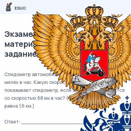
ESUO
Экзаменационный (типовой)
материал ЕГЭ / База / 01
задание / 273
Спидометр автомобиля показывает скорость в
милях в час. Какую скорость (в милях в час)
показывает спидометр, если автомобиль движется
со скоростью 68 км в час? (Считайте, что 1 миля
равна 1,6 км.)
Ответ: ___________________________.