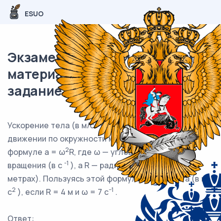
ESUO
Экзаменационный (типовой)
материал ЕГЭ / База / 04
задание / 83
2
Ускорение тела (в м/с
) при равномерном
движении по окружности можно вычислить по
2
формуле a = ω
R, где ω — угловая скорость
-1
вращения (в с
), а R — радиус окружности (в
метрах). Пользуясь этой формулой, найдите a (в м/
2
−1
с
), если R = 4 м и ω = 7 c
.
Ответ: ___________________________.