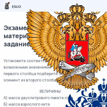
ESUO
Экзаменационный (типовой)
материал ЕГЭ / База / 02
задание / 229
Установите соответствие между величинами и их
возможными значениями: к каждому элементу
первого столбца подберите соответствующий
элемент из второго столбца.
ВЕЛИЧИНЫ
А) масса двухлитрового пакета сока
1) 130
Б) масса взрослого кита