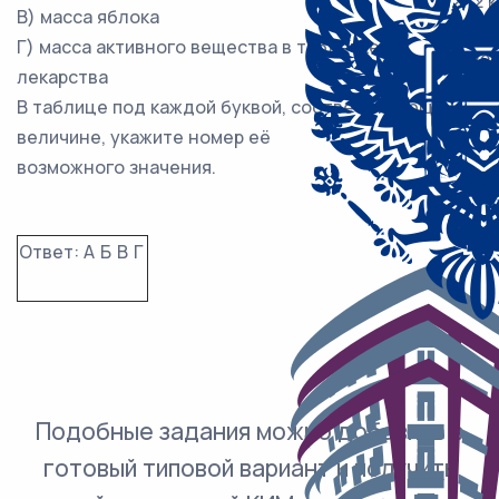
2) 2 к
В) масса яблока
3) 40
Г) масса активного вещества в таблетке
4) 120
лекарства
В таблице под каждой буквой, соответствующей
величине, укажите номер её
возможного значения.
Ответ:
А
Б
В
Г
Подобные задания можно добавить в
готовый типовой вариант и получить