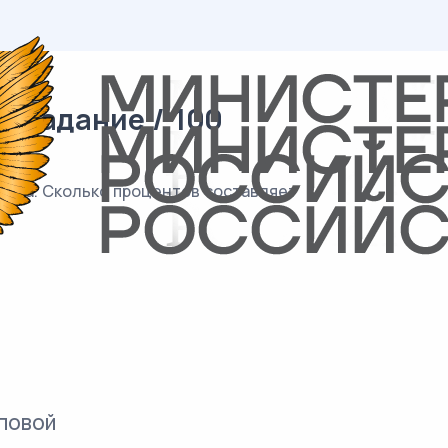
0 задание / 100
ества. Сколько процентов составляет
повой