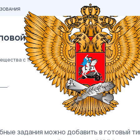
АЗОВАНИЯ
вой) материал ЕГЭ / База / 2
ещества с 11 кг 15-процентного раствора этого же вещ
__.
бные задания можно добавить в готовый ти