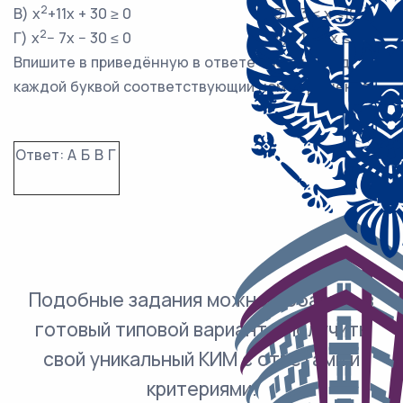
2
В) x
+11x + 30 ≥ 0
3) −3 ≤ x ≤10
2
Г) x
− 7x − 30 ≤ 0
4) −10 ≤ x ≤ 3
Впишите в приведённую в ответе таблицу под
каждой буквой соответствующий номер решения.
Ответ:
А
Б
В
Г
Подобные задания можно добавить в
готовый типовой вариант и получить
свой уникальный КИМ с ответами и
критериями.