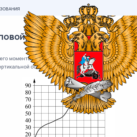
АЗОВАНИЯ
вой) материал ЕГЭ / База / 03
его момента автомобильного двигателя от числа оборо
ертикальной оси — крутящий момент в Н⋅ м.