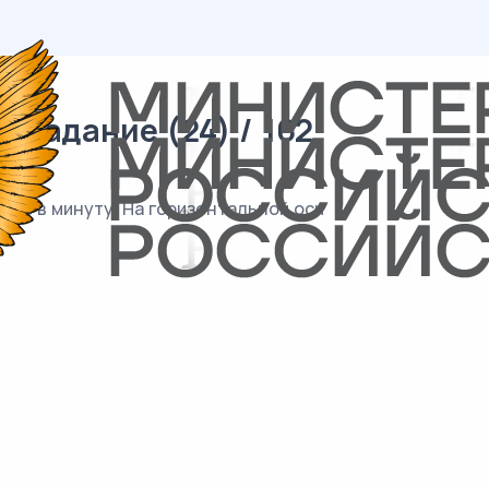
 задание (24) / 162
тов в минуту. На горизонтальной оси