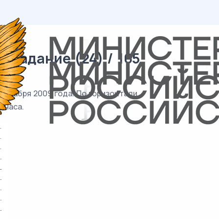
 задание (24) / 165
декабря 2009 года. По горизонтали
 часа.