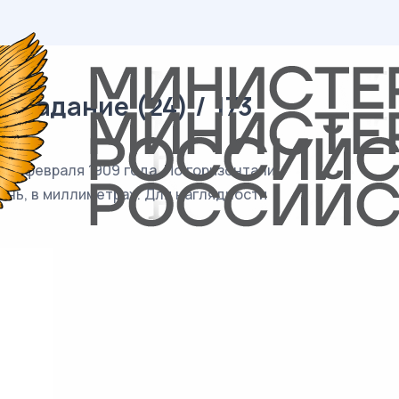
 задание (24) / 173
 15 февраля 1909 года. По горизонтали
ень, в миллиметрах. Для наглядности