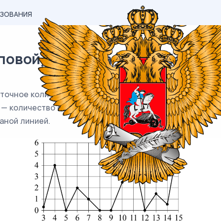
АЗОВАНИЯ
вой) материал ЕГЭ / База / 03
точное количество осадков, выпадавших в Казани с 3 по
 — количество осадков, выпавших в соответствующий д
аной линией.